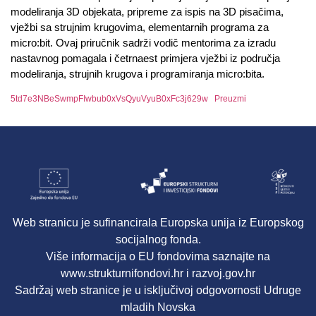
modeliranja 3D objekata, pripreme za ispis na 3D pisačima,
vježbi sa strujnim krugovima, elementarnih programa za
micro:bit. Ovaj priručnik sadrži vodič mentorima za izradu
nastavnog pomagala i četrnaest primjera vježbi iz područja
modeliranja, strujnih krugova i programiranja micro:bita.
5td7e3NBeSwmpFIwbub0xVsQyuVyuB0xFc3j629w
Preuzmi
Web stranicu je sufinancirala Europska unija iz Europskog
socijalnog fonda.
Više informacija o EU fondovima saznajte na
www.strukturnifondovi.hr i razvoj.gov.hr
Sadržaj web stranice je u isključivoj odgovornosti Udruge
mladih Novska