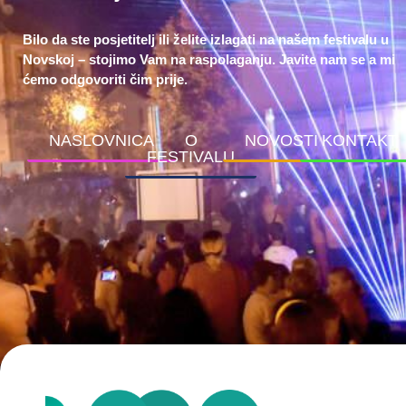
Bilo da ste posjetitelj ili želite izlagati na našem festivalu u
Novskoj – stojimo Vam na raspolaganju. Javite nam se a mi
ćemo odgovoriti čim prije.
NASLOVNICA
O
NOVOSTI
KONTAKT
FESTIVALU