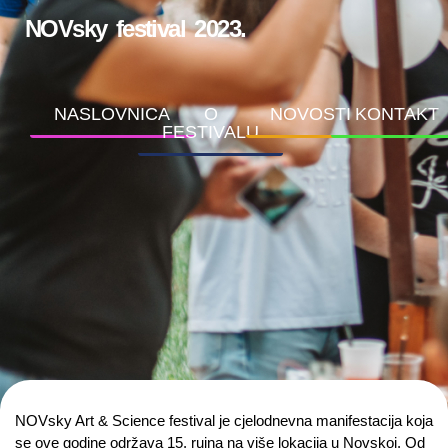
NOVsky festival 2023.
NASLOVNICA
O
NOVOSTI
KONTAKT
FESTIVALU
NOVsky Art & Science festival je cjelodnevna manifestacija koja
se ove godine održava 15. rujna na više lokacija u Novskoj. Od