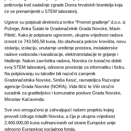
potkrovlja kod sadašnje zgrade Doma hrvatskih branitelja koja
će se prenamijeniti u STEM laboratorij.
Ugovor su potpisali direktorica tvrtke “Promet građenje” d.o.o. iz
Požege, Anka Šutalo te Gradonačelnik Grada Novske, Marin
Piletić. Kako je potpisano ugovorom, ukupna vrijednost radova
iznosit će 743.565,58 kuna, što obuhvaća pokrov krovišta, novu
stolariju, izolaciju, unutarnje uređenje prostora, instalaterske
radove vodovoda i kanalizacije, elektroinstalacije te grijanje i
hlađenje. Nakon završetka radova, Novska će konačno dobiti
svoj STEM laboratorij, odnosno prostorije za informatiku i fiziku.
Na potpisivanju su također bili nazočni zamjenik
Gradonačelnika Novske, Siniša Kesić, ravnateljica Razvojne
agencije Grada Novske (NORA), Vida Iličić te Viši stručni
suradnik za graditeljstvo i komunalne poslove Grada Novske,
Miroslav Kačavenda.
Sve ovo omogučeno je zahvaljujući našem projektu kojeg
provodi Udruga mladih Novska, a čija je ukupna vrijednost
2.400.000,00 kuna sufinanciranih od strane Europske unije
odnosno Europskog socijalnog fonda.