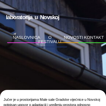
laboratorija u Novskoj
NASLOVNICA
O
NOVOSTI
KONTAKT
FESTIVALU
Jučer je u prostorijama Male sale Gradske vijećnice u Novskoj
potpisan ugovor o adaptaciji i uređenju prostora odnosno