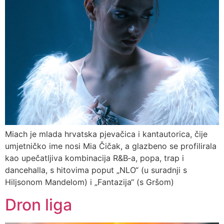
Miach je mlada hrvatska pjevačica i kantautorica, čije
umjetničko ime nosi Mia Čičak, a glazbeno se profilirala
kao upečatljiva kombinacija R&B‑a, popa, trap i
dancehalla, s hitovima poput „NLO“ (u suradnji s
Hiljsonom Mandelom) i „Fantazija“ (s Gršom)
Dron liga